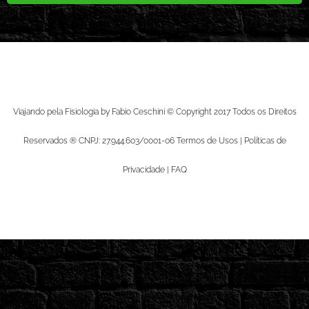
Viajando pela Fisiologia by Fabio Ceschini © Copyright 2017 Todos os Direitos
Reservados ® CNPJ: 27.944.603/0001-06 Termos de Usos | Políticas de
Privacidade | FAQ