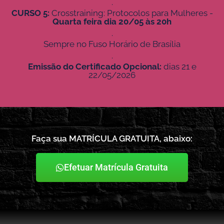
.
CURSO 5:
Crosstraining: Protocolos para Mulheres -
Quarta feira dia 20/05 às 20h
.
Sempre no Fuso Horário de Brasília
.
Emissão do Certificado Opcional:
dias 21 e
22/05/2026
Faça sua MATRÍCULA GRATUITA, abaixo:
Efetuar Matrícula Gratuita