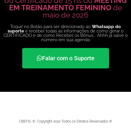
do Certificado de 15 hs do
MEETING
EM TREINAMENTO FEMININO
de
maio de 2026
Toque no Botão para ser direcionado ao
Whatsapp do
suporte
e receber todas as informações de como gerar o
CERTIFICADO e de como Receber os Bônus... Ahhh já salve o
número em sua agenda
Falar com o Suporte
CBEFIS © Copyright 2022 Todos os Direitos Reservados ®