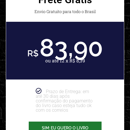
Envio Gratuito para todo o Brasil
83,90
R$
ou até 12 x R$ 8,39
Prazo de Entrega: em
até 30 dias após
confirmação do pagamento
do livro caso esteja tudo ok
com os correios
SIM: EU QUERO O LIVRO