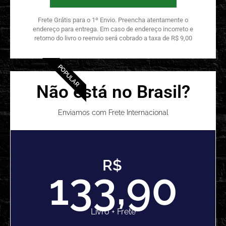
Frete Grátis para o 1º Envio. Preencha atentamente o
endereço para entrega. Em caso de endereço incorreto e
retorno do livro o reenvio será cobrado a taxa de R$ 9,00
POPULAR
Não está no Brasil?
Enviamos com Frete Internacional
R$
133,90
Livro + Frete