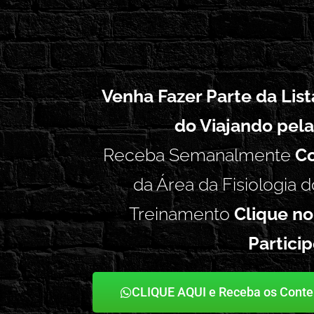
Venha Fazer Parte da Lis
do Viajando pela
Receba Semanalmente
Co
da Área da Fisiologia d
Treinamento
Clique no
Partici
CLIQUE AQUI e Receba os Cont