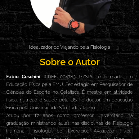
Idealizador do Viajando pela Fisiologia
Sobre o Autor
Fabio Ceschini
(CREF 004783 G/SP) é formado em
Educação Física pela FMU. Fez estágio em Pesquisador de
Ciências do Esporte no Celafiscs. É mestre em atividade
física, nutrição e saúde pela USP e doutor em Educação
Física pela Universidade São Judas Tadeu.
Atuou por 17 anos como professor universitário na
graduação ministrando aulas nas disciplinas de Fisiologia
Humana, Fisiologia do Exercício, Avaliação Física,
Prescrição do Exercício para Pessoas com Doenças