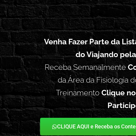
Venha Fazer Parte da Lis
do Viajando pela
Receba Semanalmente
Co
da Área da Fisiologia d
Treinamento
Clique no
Partici
CLIQUE AQUI e Receba os Cont